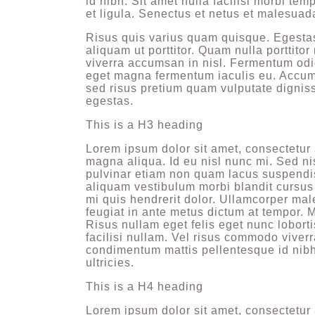
id nibh. Sit amet nulla facilisi morbi t
et ligula. Senectus et netus et malesuad
Risus quis varius quam quisque. Egestas 
aliquam ut porttitor. Quam nulla porttit
viverra accumsan in nisl. Fermentum odio
eget magna fermentum iaculis eu. Accums
sed risus pretium quam vulputate digni
egestas.
This is a H3 heading
Lorem ipsum dolor sit amet, consectetur 
magna aliqua. Id eu nisl nunc mi. Sed ni
pulvinar etiam non quam lacus suspendi
aliquam vestibulum morbi blandit cursus 
mi quis hendrerit dolor. Ullamcorper mal
feugiat in ante metus dictum at tempor. 
Risus nullam eget felis eget nunc lobor
facilisi nullam. Vel risus commodo viver
condimentum mattis pellentesque id nibh
ultricies.
This is a H4 heading
Lorem ipsum dolor sit amet, consectetur 