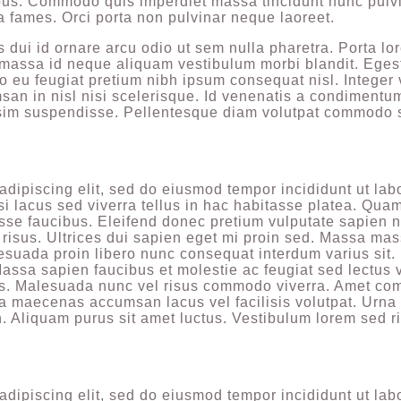
empus. Commodo quis imperdiet massa tincidunt nunc pulv
a fames. Orci porta non pulvinar neque laoreet.
dui id ornare arcu odio ut sem nulla pharetra. Porta lo
or massa id neque aliquam vestibulum morbi blandit. Ege
 eu feugiat pretium nibh ipsum consequat nisl. Integer v
an in nisl nisi scelerisque. Id venenatis a condimentu
ssim suspendisse. Pellentesque diam volutpat commodo 
adipiscing elit, sed do eiusmod tempor incididunt ut lab
si lacus sed viverra tellus in hac habitasse platea. Qu
sse faucibus. Eleifend donec pretium vulputate sapien 
risus. Ultrices dui sapien eget mi proin sed. Massa mass
esuada proin libero nunc consequat interdum varius sit.
Massa sapien faucibus et molestie ac feugiat sed lectus 
tis. Malesuada nunc vel risus commodo viverra. Amet c
ra maecenas accumsan lacus vel facilisis volutpat. Urna
. Aliquam purus sit amet luctus. Vestibulum lorem sed r
adipiscing elit, sed do eiusmod tempor incididunt ut lab