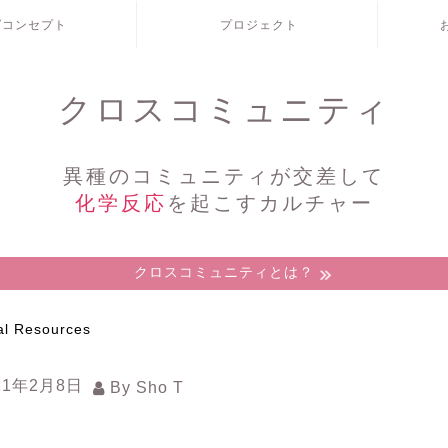
/コンセプト
プロジェクト
クロスコミュニティ
異種のコミュニティが交差して
化学反応
を起こすカルチャー
クロスコミュニティとは？
al Resources
21年2月8日
By
Sho T