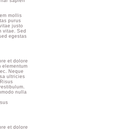
inar sapien
rem mollis
stas purus
itae justo
m vitae. Sed
sed egestas
ore et dolore
am elementum
nec. Neque
a ultricies
 Risus
vestibulum.
ommodo nulla
isus
ore et dolore