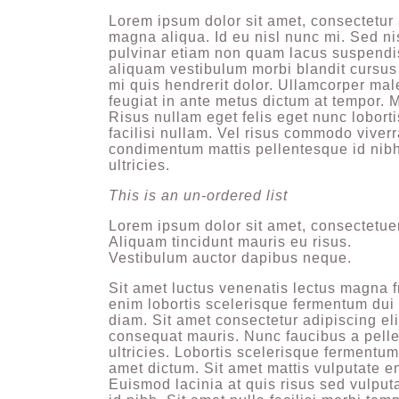
Lorem ipsum dolor sit amet, consectetur 
magna aliqua. Id eu nisl nunc mi. Sed ni
pulvinar etiam non quam lacus suspendi
aliquam vestibulum morbi blandit cursus 
mi quis hendrerit dolor. Ullamcorper mal
feugiat in ante metus dictum at tempor. 
Risus nullam eget felis eget nunc lobor
facilisi nullam. Vel risus commodo viver
condimentum mattis pellentesque id nibh
ultricies.
This is an un-ordered list
Lorem ipsum dolor sit amet, consectetuer 
Aliquam tincidunt mauris eu risus.
Vestibulum auctor dapibus neque.
Sit amet luctus venenatis lectus magna f
enim lobortis scelerisque fermentum dui 
diam. Sit amet consectetur adipiscing eli
consequat mauris. Nunc faucibus a pelle
ultricies. Lobortis scelerisque fermentum
amet dictum. Sit amet mattis vulputate en
Euismod lacinia at quis risus sed vulput