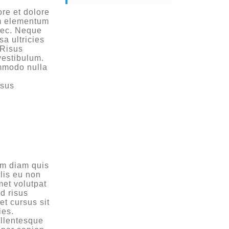
ore et dolore
am elementum
nec. Neque
a ultricies
 Risus
vestibulum.
ommodo nulla
isus
im diam quis
lis eu non
met volutpat
d risus
et cursus sit
ies.
ellentesque