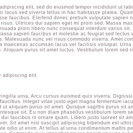
adipiscing elit, sed do eiusmod tempor incididunt ut lab
si lacus sed viverra tellus in hac habitasse platea. Qu
sse faucibus. Eleifend donec pretium vulputate sapien 
risus. Ultrices dui sapien eget mi proin sed. Massa mass
esuada proin libero nunc consequat interdum varius sit.
Massa sapien faucibus et molestie ac feugiat sed lectus 
tis. Malesuada nunc vel risus commodo viverra. Amet c
ra maecenas accumsan lacus vel facilisis volutpat. Urna
. Aliquam purus sit amet luctus. Vestibulum lorem sed r
adipiscing elit.
ringilla urna. Arcu cursus euismod quis viverra. Digniss
faucibus. Integer vitae justo eget magna fermentum iacu
t ut aliquam purus sit amet. Quisque sagittis purus sit a
ntesque sit. Eu non diam phasellus vestibulum lorem se
 dui faucibus in ornare quam. Libero justo laoreet sit am
im. Sit amet nisl suscipit adipiscing bibendum est ultric
ate odio ut enim. At tellus at urna condimentum mattis p