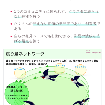
1つのコミュニティに縛られず、
クラスタに縛られ
ない
特性を持つ
たくさんの
見えない価値の発見者であり、創造者
で
ある
自らの発見ベースでも行動できる、
影響の波紋を広
げる起点
を担う