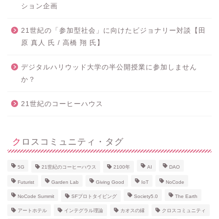
ション企画
21世紀の「参加型社会」に向けたビジョナリー対談【田
原 真人 氏 / 高橋 翔 氏】
デジタルハリウッド大学の半公開授業に参加しません
か？
21世紀のコーヒーハウス
クロスコミュニティ・タグ
5G
21世紀のコーヒーハウス
2100年
AI
DAO
Futurist
Garden Lab
Giving Good
IoT
NoCode
NoCode Summit
SFプロトタイピング
Society5.0
The Earth
アートホテル
インテグラル理論
カオスの縁
クロスコミュニティ