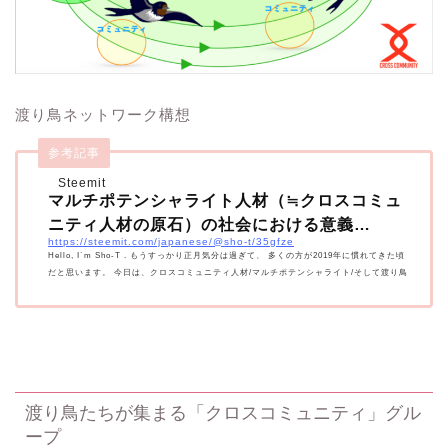
渡り鳥ネットワーク構想
参考記事
Steemit
マルチポテンシャライト人材（≒クロスコミュ
ニティ人材の原石）の社会における意義…
https://steemit.com/japanese/@sho-t/35gfze
Hello, I`m Sho-T . もうすっかり正月気分は過ぎて、 多くの方が2019年に慣れてきた頃
だと思います。 今日は、クロスコミュニティ人材/マルチポテンシャライト/そして渡り鳥
ネットワークについて… by sho-t
渡り鳥たちが集まる「クロスコミュニティ」グル
ープ