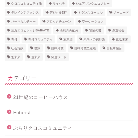
クロスコミュニティ旅
サイハテ
シェアリングエコノミー
テレイグジスタンス
デジタルDIY
トランスローカル
ノーコード
パーマカルチャー
ブロックチェーン
ワーケーション
三角エコビレッジSAIHATE
余剰の再配分
冒険の書
創造社会
寄付
寄付コミュニティ
旅集団
未来への視野角
直近未来
社会貢献
群旅
自律分散
自律分散型組織
自転車屋台
近未来
遠未来
関連ワード
カテゴリー
21世紀のコーヒーハウス
Futurist
ぶらりクロスコミュニティ