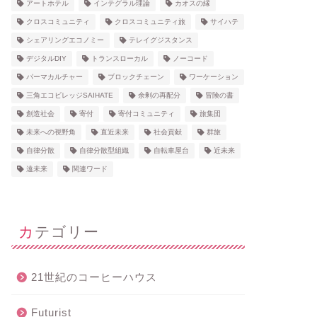
アートホテル
インテグラル理論
カオスの縁
クロスコミュニティ
クロスコミュニティ旅
サイハテ
シェアリングエコノミー
テレイグジスタンス
デジタルDIY
トランスローカル
ノーコード
パーマカルチャー
ブロックチェーン
ワーケーション
三角エコビレッジSAIHATE
余剰の再配分
冒険の書
創造社会
寄付
寄付コミュニティ
旅集団
未来への視野角
直近未来
社会貢献
群旅
自律分散
自律分散型組織
自転車屋台
近未来
遠未来
関連ワード
カテゴリー
21世紀のコーヒーハウス
Futurist