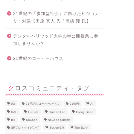
21世紀の「参加型社会」に向けたビジョナ
リー対談【田原 真人 氏 / 高橋 翔 氏】
デジタルハリウッド大学の半公開授業に参
加しませんか？
21世紀のコーヒーハウス
クロスコミュニティ・タグ
5G
21世紀のコーヒーハウス
2100年
AI
DAO
Futurist
Garden Lab
Giving Good
IoT
NoCode
NoCode Summit
SFプロトタイピング
Society5.0
The Earth