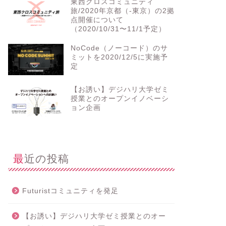
東西クロスコミュニティ
旅/2020年京都（-東京）の2拠
点開催について
（2020/10/31〜11/1予定）
NoCode（ノーコード）のサ
ミットを2020/12/5に実施予
定
【お誘い】デジハリ大学ゼミ
授業とのオープンイノベーシ
ョン企画
最近の投稿
Futuristコミュニティを発足
【お誘い】デジハリ大学ゼミ授業とのオー