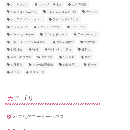
アートホテル
インテグラル理論
カオスの縁
クロスコミュニティ
クロスコミュニティ旅
サイハテ
シェアリングエコノミー
テレイグジスタンス
デジタルDIY
トランスローカル
ノーコード
パーマカルチャー
ブロックチェーン
ワーケーション
三角エコビレッジSAIHATE
余剰の再配分
冒険の書
創造社会
寄付
寄付コミュニティ
旅集団
未来への視野角
直近未来
社会貢献
群旅
自律分散
自律分散型組織
自転車屋台
近未来
遠未来
関連ワード
カテゴリー
21世紀のコーヒーハウス