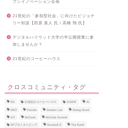
プンイノベーション企画
21世紀の「参加型社会」に向けたビジョナ
リー対談【田原 真人 氏 / 高橋 翔 氏】
デジタルハリウッド大学の半公開授業に参
加しませんか？
21世紀のコーヒーハウス
クロスコミュニティ・タグ
5G
21世紀のコーヒーハウス
2100年
AI
DAO
Futurist
Garden Lab
Giving Good
IoT
NoCode
NoCode Summit
SFプロトタイピング
Society5.0
The Earth