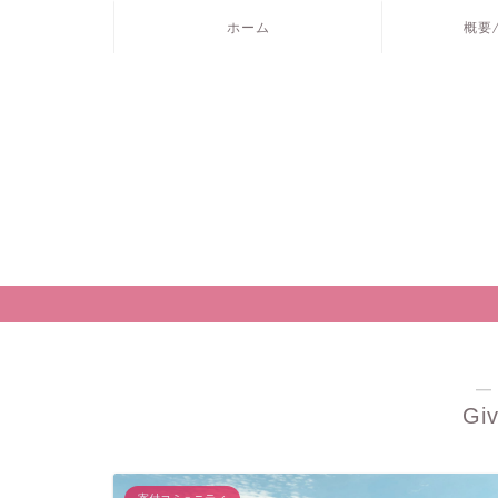
ホーム
概要
―
Gi