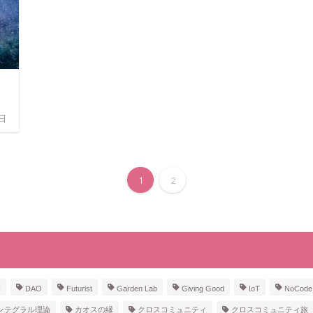
7日
1
2
I
DAO
Futurist
Garden Lab
Giving Good
IoT
NoCode
ンテグラル理論
カオスの縁
クロスコミュニティ
クロスコミュニティ旅