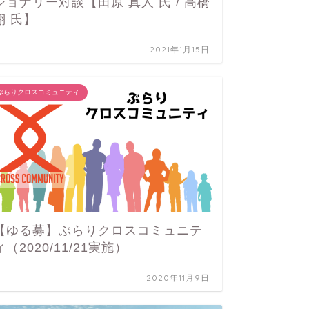
ジョナリー対談【田原 真人 氏 / 高橋
ジョナ
翔 氏】
翔 氏
2021年1月15日
ぶらりクロスコミュニティ
【ゆる募】ぶらりクロスコミュニテ
ィ（2020/11/21実施）
2020年11月9日