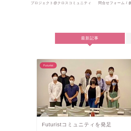
概念/コンセ
プロジェクト@クロスコミュニティ
問合せフォーム /
最新記事
Futurist
Futuristコミュニティを発足