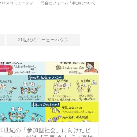
クロスコミュニティ
問合せフォーム / 参加について
21世紀のコーヒーハウス
uturist
Futurist
21世紀の「参加型社会」に向けたビ
21世