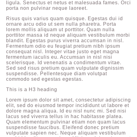
ligula. Senectus et netus et malesuada fames. Orci
porta non pulvinar neque laoreet.
Risus quis varius quam quisque. Egestas dui id
ornare arcu odio ut sem nulla pharetra. Porta
lorem mollis aliquam ut porttitor. Quam nulla
porttitor massa id neque aliquam vestibulum morbi
blandit. Egestas purus viverra accumsan in nisl.
Fermentum odio eu feugiat pretium nibh ipsum
consequat nisl. Integer vitae justo eget magna
fermentum iaculis eu. Accumsan in nisl nisi
scelerisque. Id venenatis a condimentum vitae.
Sed sed risus pretium quam vulputate dignissim
suspendisse. Pellentesque diam volutpat
commodo sed egestas egestas.
This is a H3 heading
Lorem ipsum dolor sit amet, consectetur adipiscing
elit, sed do eiusmod tempor incididunt ut labore et
dolore magna aliqua. Id eu nisl nunc mi. Sed nisi
lacus sed viverra tellus in hac habitasse platea.
Quam elementum pulvinar etiam non quam lacus
suspendisse faucibus. Eleifend donec pretium
vulputate sapien nec. Neque aliquam vestibulum