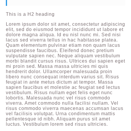
This is a H2 heading
Lorem ipsum dolor sit amet, consectetur adipiscing
elit, sed do eiusmod tempor incididunt ut labore et
dolore magna aliqua. Id eu nisl nunc mi. Sed nisi
lacus sed viverra tellus in hac habitasse platea.
Quam elementum pulvinar etiam non quam lacus
suspendisse faucibus. Eleifend donec pretium
vulputate sapien nec. Neque aliquam vestibulum
morbi blandit cursus risus. Ultrices dui sapien eget
mi proin sed. Massa massa ultricies mi quis
hendrerit dolor. Ullamcorper malesuada proin
libero nunc consequat interdum varius sit. Risus
feugiat in ante metus dictum at tempor. Massa
sapien faucibus et molestie ac feugiat sed lectus
vestibulum. Risus nullam eget felis eget nunc
lobortis. Malesuada nunc vel risus commodo
viverra. Amet commodo nulla facilisi nullam. Vel
risus commodo viverra maecenas accumsan lacus
vel facilisis volutpat. Urna condimentum mattis
pellentesque id nibh. Aliquam purus sit amet
luctus. Vestibulum lorem sed risus ultricies.