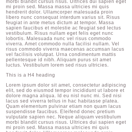
morbi blandit cursus risus. Ultrices dui sapien eget
mi proin sed. Massa massa ultricies mi quis
hendrerit dolor. Ullamcorper malesuada proin
libero nunc consequat interdum varius sit. Risus
feugiat in ante metus dictum at tempor. Massa
sapien faucibus et molestie ac feugiat sed lectus
vestibulum. Risus nullam eget felis eget nunc
lobortis. Malesuada nunc vel risus commodo
viverra. Amet commodo nulla facilisi nullam. Vel
risus commodo viverra maecenas accumsan lacus
vel facilisis volutpat. Urna condimentum mattis
pellentesque id nibh. Aliquam purus sit amet
luctus. Vestibulum lorem sed risus ultricies.
This is a H4 heading
Lorem ipsum dolor sit amet, consectetur adipiscing
elit, sed do eiusmod tempor incididunt ut labore et
dolore magna aliqua. Id eu nisl nunc mi. Sed nisi
lacus sed viverra tellus in hac habitasse platea.
Quam elementum pulvinar etiam non quam lacus
suspendisse faucibus. Eleifend donec pretium
vulputate sapien nec. Neque aliquam vestibulum
morbi blandit cursus risus. Ultrices dui sapien eget
mi proin sed. Massa massa ultricies mi quis