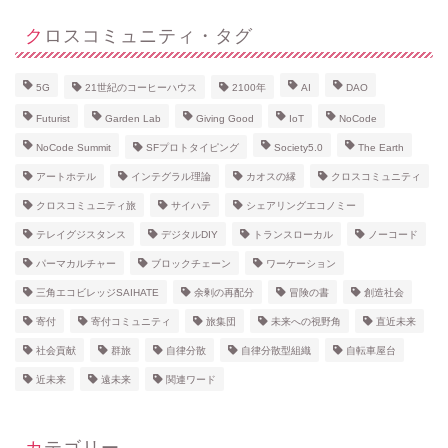
クロスコミュニティ・タグ
5G
21世紀のコーヒーハウス
2100年
AI
DAO
Futurist
Garden Lab
Giving Good
IoT
NoCode
NoCode Summit
SFプロトタイピング
Society5.0
The Earth
アートホテル
インテグラル理論
カオスの縁
クロスコミュニティ
クロスコミュニティ旅
サイハテ
シェアリングエコノミー
テレイグジスタンス
デジタルDIY
トランスローカル
ノーコード
パーマカルチャー
ブロックチェーン
ワーケーション
三角エコビレッジSAIHATE
余剰の再配分
冒険の書
創造社会
寄付
寄付コミュニティ
旅集団
未来への視野角
直近未来
社会貢献
群旅
自律分散
自律分散型組織
自転車屋台
近未来
遠未来
関連ワード
カテゴリー