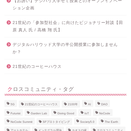
【お誘い】デジハリ大学ゼミ授業とのオープンイノベー
ション企画
21世紀の「参加型社会」に向けたビジョナリー対談【田
原 真人 氏 / 高橋 翔 氏】
デジタルハリウッド大学の半公開授業に参加しません
か？
21世紀のコーヒーハウス
クロスコミュニティ・タグ
5G
21世紀のコーヒーハウス
2100年
AI
DAO
Futurist
Garden Lab
Giving Good
IoT
NoCode
NoCode Summit
SFプロトタイピング
Society5.0
The Earth
アートホテル
インテグラル理論
カオスの縁
クロスコミュニティ