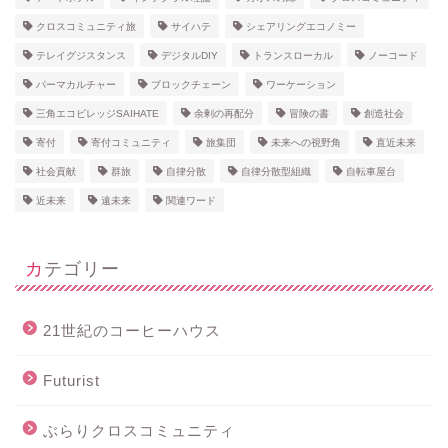
クロスコミュニティ旅
サイハテ
シェアリングエコノミー
テレイグジスタンス
デジタルDIY
トランスローカル
ノーコード
パーマカルチャー
ブロックチェーン
ワーケーション
三角エコビレッジSAIHATE
余剰の再配分
冒険の書
創造社会
寄付
寄付コミュニティ
旅集団
未来への視野角
直近未来
社会貢献
群旅
自律分散
自律分散型組織
自転車屋台
近未来
遠未来
関連ワード
カテゴリー
21世紀のコーヒーハウス
Futurist
ぶらりクロスコミュニティ