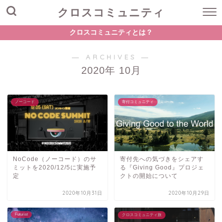
クロスコミュニティ
クロスコミュニティとは？
― ARCHIVES ―
2020年 10月
ノーコード
寄付コミュニティ
NoCode（ノーコード）のサ
寄付先への気づきをシェアす
ミットを2020/12/5に実施予
る『Giving Good』プロジェ
定
クトの開始について
2020年10月31日
2020年10月29日
Futurist
クロスコミュニティ旅