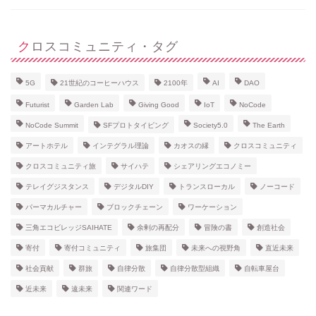
クロスコミュニティ・タグ
5G
21世紀のコーヒーハウス
2100年
AI
DAO
Futurist
Garden Lab
Giving Good
IoT
NoCode
NoCode Summit
SFプロトタイピング
Society5.0
The Earth
アートホテル
インテグラル理論
カオスの縁
クロスコミュニティ
クロスコミュニティ旅
サイハテ
シェアリングエコノミー
テレイグジスタンス
デジタルDIY
トランスローカル
ノーコード
パーマカルチャー
ブロックチェーン
ワーケーション
三角エコビレッジSAIHATE
余剰の再配分
冒険の書
創造社会
寄付
寄付コミュニティ
旅集団
未来への視野角
直近未来
社会貢献
群旅
自律分散
自律分散型組織
自転車屋台
近未来
遠未来
関連ワード