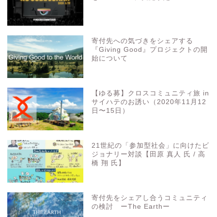
寄付先への気づきをシェアする
『Giving Good』プロジェクトの開
始について
【ゆる募】クロスコミュニティ旅 in
サイハテのお誘い（2020年11月12
日〜15日）
21世紀の「参加型社会」に向けたビ
ジョナリー対談【田原 真人 氏 / 高
橋 翔 氏】
寄付先をシェアし合うコミュニティ
の検討 ーThe Earthー