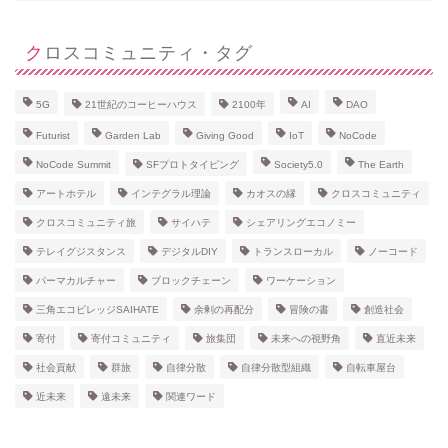
クロスコミュニティ・タグ
5G
21世紀のコーヒーハウス
2100年
AI
DAO
Futurist
Garden Lab
Giving Good
IoT
NoCode
NoCode Summit
SFプロトタイピング
Society5.0
The Earth
アートホテル
インテグラル理論
カオスの縁
クロスコミュニティ
クロスコミュニティ旅
サイハテ
シェアリングエコノミー
テレイグジスタンス
デジタルDIY
トランスローカル
ノーコード
パーマカルチャー
ブロックチェーン
ワーケーション
三角エコビレッジSAIHATE
余剰の再配分
冒険の書
創造社会
寄付
寄付コミュニティ
旅集団
未来への視野角
直近未来
社会貢献
群旅
自律分散
自律分散型組織
自転車屋台
近未来
遠未来
関連ワード