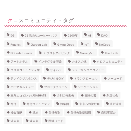
クロスコミュニティ・タグ
5G
21世紀のコーヒーハウス
2100年
AI
DAO
Futurist
Garden Lab
Giving Good
IoT
NoCode
NoCode Summit
SFプロトタイピング
Society5.0
The Earth
アートホテル
インテグラル理論
カオスの縁
クロスコミュニティ
クロスコミュニティ旅
サイハテ
シェアリングエコノミー
テレイグジスタンス
デジタルDIY
トランスローカル
ノーコード
パーマカルチャー
ブロックチェーン
ワーケーション
三角エコビレッジSAIHATE
余剰の再配分
冒険の書
創造社会
寄付
寄付コミュニティ
旅集団
未来への視野角
直近未来
社会貢献
群旅
自律分散
自律分散型組織
自転車屋台
近未来
遠未来
関連ワード