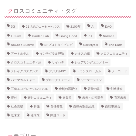
クロスコミュニティ・タグ
5G
21世紀のコーヒーハウス
2100年
AI
DAO
Futurist
Garden Lab
Giving Good
IoT
NoCode
NoCode Summit
SFプロトタイピング
Society5.0
The Earth
アートホテル
インテグラル理論
カオスの縁
クロスコミュニティ
クロスコミュニティ旅
サイハテ
シェアリングエコノミー
テレイグジスタンス
デジタルDIY
トランスローカル
ノーコード
パーマカルチャー
ブロックチェーン
ワーケーション
三角エコビレッジSAIHATE
余剰の再配分
冒険の書
創造社会
寄付
寄付コミュニティ
旅集団
未来への視野角
直近未来
社会貢献
群旅
自律分散
自律分散型組織
自転車屋台
近未来
遠未来
関連ワード
カテゴリー