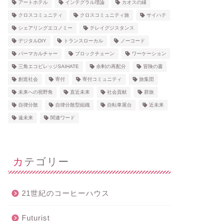
アートホテル
インテグラル理論
カオスの縁
クロスコミュニティ
クロスコミュニティ旅
サイハテ
シェアリングエコノミー
テレイグジスタンス
デジタルDIY
トランスローカル
ノーコード
パーマカルチャー
ブロックチェーン
ワーケーション
三角エコビレッジSAIHATE
余剰の再配分
冒険の書
創造社会
寄付
寄付コミュニティ
旅集団
未来への視野角
直近未来
社会貢献
群旅
自律分散
自律分散型組織
自転車屋台
近未来
遠未来
関連ワード
カテゴリー
21世紀のコーヒーハウス
Futurist