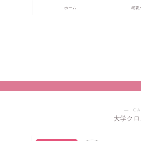
ホーム
概要
― C
大学クロ