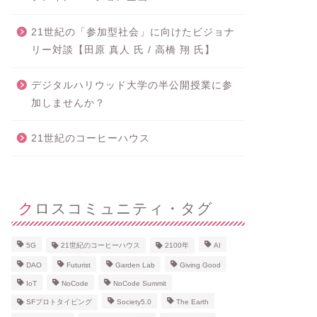
21世紀の「参加型社会」に向けたビジョナ
リー対談【田原 真人 氏 / 高橋 翔 氏】
デジタルハリウッド大学の半公開授業に参
加しませんか？
21世紀のコーヒーハウス
クロスコミュニティ・タグ
5G
21世紀のコーヒーハウス
2100年
AI
DAO
Futurist
Garden Lab
Giving Good
IoT
NoCode
NoCode Summit
SFプロトタイピング
Society5.0
The Earth