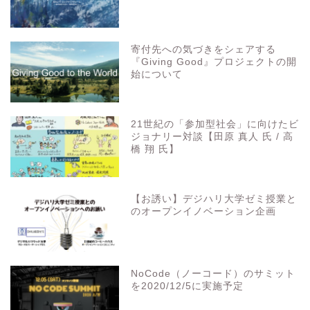
寄付先への気づきをシェアする
『Giving Good』プロジェクトの開
始について
21世紀の「参加型社会」に向けたビ
ジョナリー対談【田原 真人 氏 / 高
橋 翔 氏】
【お誘い】デジハリ大学ゼミ授業と
のオープンイノベーション企画
NoCode（ノーコード）のサミット
を2020/12/5に実施予定