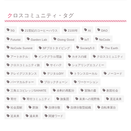
クロスコミュニティ・タグ
5G
21世紀のコーヒーハウス
2100年
AI
DAO
Futurist
Garden Lab
Giving Good
IoT
NoCode
NoCode Summit
SFプロトタイピング
Society5.0
The Earth
アートホテル
インテグラル理論
カオスの縁
クロスコミュニティ
クロスコミュニティ旅
サイハテ
シェアリングエコノミー
テレイグジスタンス
デジタルDIY
トランスローカル
ノーコード
パーマカルチャー
ブロックチェーン
ワーケーション
三角エコビレッジSAIHATE
余剰の再配分
冒険の書
創造社会
寄付
寄付コミュニティ
旅集団
未来への視野角
直近未来
社会貢献
群旅
自律分散
自律分散型組織
自転車屋台
近未来
遠未来
関連ワード