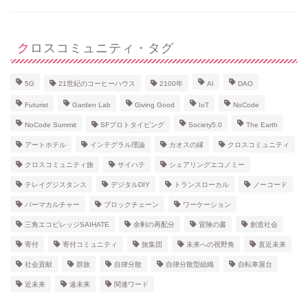
クロスコミュニティ・タグ
5G
21世紀のコーヒーハウス
2100年
AI
DAO
Futurist
Garden Lab
Giving Good
IoT
NoCode
NoCode Summit
SFプロトタイピング
Society5.0
The Earth
アートホテル
インテグラル理論
カオスの縁
クロスコミュニティ
クロスコミュニティ旅
サイハテ
シェアリングエコノミー
テレイグジスタンス
デジタルDIY
トランスローカル
ノーコード
パーマカルチャー
ブロックチェーン
ワーケーション
三角エコビレッジSAIHATE
余剰の再配分
冒険の書
創造社会
寄付
寄付コミュニティ
旅集団
未来への視野角
直近未来
社会貢献
群旅
自律分散
自律分散型組織
自転車屋台
近未来
遠未来
関連ワード