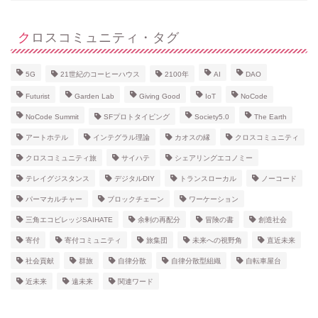
クロスコミュニティ・タグ
5G
21世紀のコーヒーハウス
2100年
AI
DAO
Futurist
Garden Lab
Giving Good
IoT
NoCode
NoCode Summit
SFプロトタイピング
Society5.0
The Earth
アートホテル
インテグラル理論
カオスの縁
クロスコミュニティ
クロスコミュニティ旅
サイハテ
シェアリングエコノミー
テレイグジスタンス
デジタルDIY
トランスローカル
ノーコード
パーマカルチャー
ブロックチェーン
ワーケーション
三角エコビレッジSAIHATE
余剰の再配分
冒険の書
創造社会
寄付
寄付コミュニティ
旅集団
未来への視野角
直近未来
社会貢献
群旅
自律分散
自律分散型組織
自転車屋台
近未来
遠未来
関連ワード