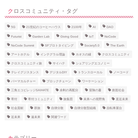
クロスコミュニティ・タグ
5G
21世紀のコーヒーハウス
2100年
AI
DAO
Futurist
Garden Lab
Giving Good
IoT
NoCode
NoCode Summit
SFプロトタイピング
Society5.0
The Earth
アートホテル
インテグラル理論
カオスの縁
クロスコミュニティ
クロスコミュニティ旅
サイハテ
シェアリングエコノミー
テレイグジスタンス
デジタルDIY
トランスローカル
ノーコード
パーマカルチャー
ブロックチェーン
ワーケーション
三角エコビレッジSAIHATE
余剰の再配分
冒険の書
創造社会
寄付
寄付コミュニティ
旅集団
未来への視野角
直近未来
社会貢献
群旅
自律分散
自律分散型組織
自転車屋台
近未来
遠未来
関連ワード
カテゴリー