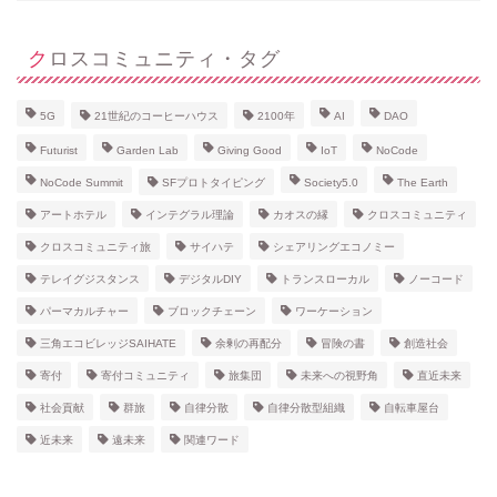
クロスコミュニティ・タグ
5G
21世紀のコーヒーハウス
2100年
AI
DAO
Futurist
Garden Lab
Giving Good
IoT
NoCode
NoCode Summit
SFプロトタイピング
Society5.0
The Earth
アートホテル
インテグラル理論
カオスの縁
クロスコミュニティ
クロスコミュニティ旅
サイハテ
シェアリングエコノミー
テレイグジスタンス
デジタルDIY
トランスローカル
ノーコード
パーマカルチャー
ブロックチェーン
ワーケーション
三角エコビレッジSAIHATE
余剰の再配分
冒険の書
創造社会
寄付
寄付コミュニティ
旅集団
未来への視野角
直近未来
社会貢献
群旅
自律分散
自律分散型組織
自転車屋台
近未来
遠未来
関連ワード